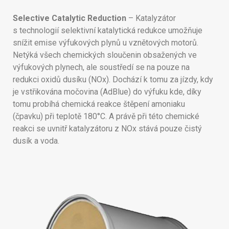
Selective Catalytic Reduction
– Katalyzátor
s technologií selektivní katalytická redukce umožňuje
snížit emise výfukových plynů u vznětových motorů.
Netýká všech chemických sloučenin obsažených ve
výfukových plynech, ale soustředí se na pouze na
redukci oxidů dusíku (NOx). Dochází k tomu za jízdy, kdy
je vstřikována močovina (AdBlue) do výfuku kde, díky
tomu probíhá chemická reakce štěpení amoniaku
(čpavku) při teplotě 180°C. A právě při této chemické
reakci se uvnitř katalyzátoru z NOx stává pouze čistý
dusík a voda.