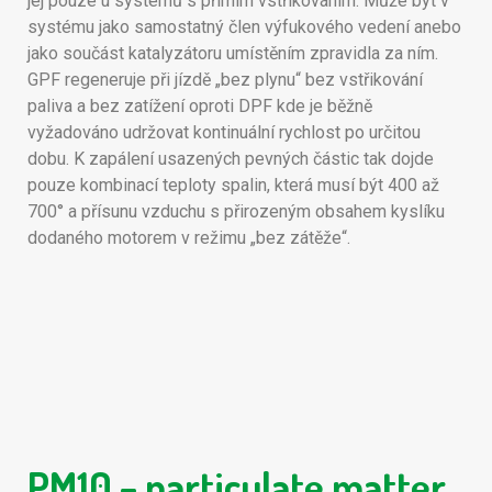
jej pouze u systémů s přímím vstřikováním. Může být v
systému jako samostatný člen výfukového vedení anebo
jako součást katalyzátoru umístěním zpravidla za ním.
GPF regeneruje při jízdě „bez plynu“ bez vstřikování
paliva a bez zatížení oproti DPF kde je běžně
vyžadováno udržovat kontinuální rychlost po určitou
dobu. K zapálení usazených pevných částic tak dojde
pouze kombinací teploty spalin, která musí být 400 až
700° a přísunu vzduchu s přirozeným obsahem kyslíku
dodaného motorem v režimu „bez zátěže“.
PM10 – particulate matter