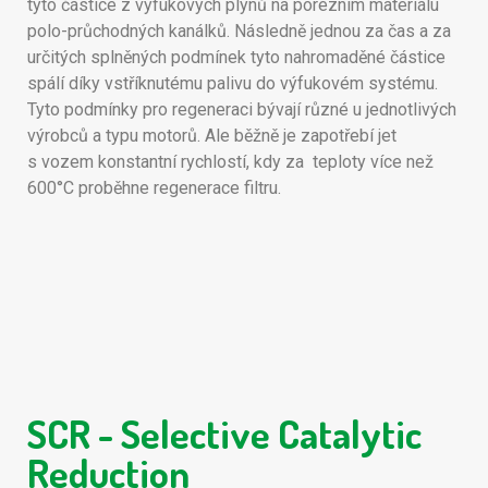
tyto částice z výfukových plynů na porézním materiálu
polo-průchodných kanálků. Následně jednou za čas a za
určitých splněných podmínek tyto nahromaděné částice
spálí díky vstříknutému palivu do výfukovém systému.
Tyto podmínky pro regeneraci bývají různé u jednotlivých
výrobců a typu motorů. Ale běžně je zapotřebí jet
s vozem konstantní rychlostí, kdy za teploty více než
600°C proběhne regenerace filtru.
SCR - Selective Catalytic
Reduction