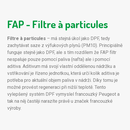
FAP - Filtre à particules
Filtre à particules
– má stejná úkol jako DPF, tedy
zachytávat saze z výfukových plynů (PM10). Principiálně
funguje stejně jako DPF, ale s tím rozdílem že FAP filtr
nespaluje pouze pomocí paliva (nafta) ale i pomocí
aditiva. Aditivum má svojí vlastní oddělenou nádržku a
vstřikování je řízeno jednotkou, která určí kolik aditiva je
potřeba pro aktuální objem paliva v nádrži. Díky tomu je
možné provést regeneraci při nižší teplotě. Tento
vylepšený systém DPF vymyslel francouzký Peugeot a
tak na něj častěji narazíte právě u značek francouzké
výroby.