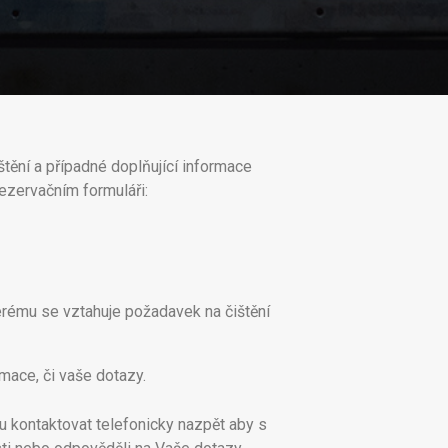
štění a případné doplňující informace
rezervačním formuláři:
erému se vztahuje požadavek na čištění
rmace, či vaše dotazy.
u kontaktovat telefonicky nazpět aby s