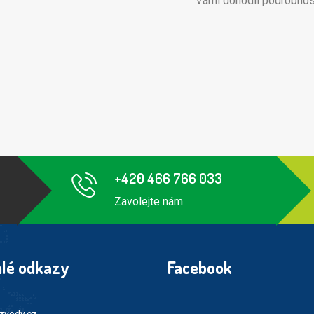
Vámi dohodli podrobnos
+420 466 766 033
Zavolejte nám
lé odkazy
Facebook
zvody.cz