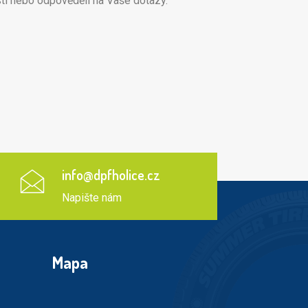
ti nebo odpověděli na Vaše dotazy.
info@dpfholice.cz
Napište nám
Mapa