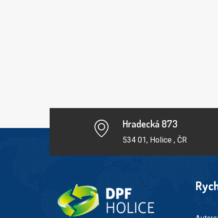
Hradecká 873
534 01, Holice , ČR
Rych
Autoro