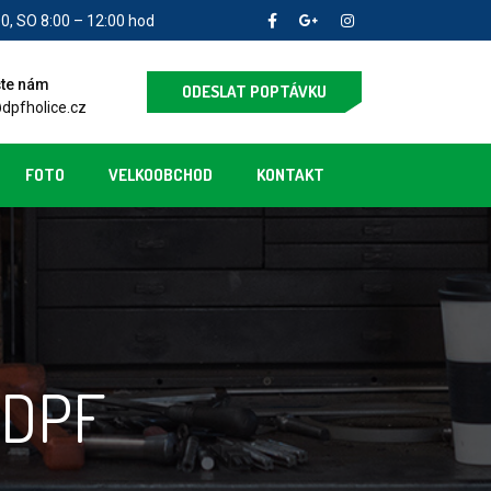
00, SO 8:00 – 12:00 hod
šte nám
ODESLAT POPTÁVKU
dpfholice.cz
FOTO
VELKOOBCHOD
KONTAKT
í DPF