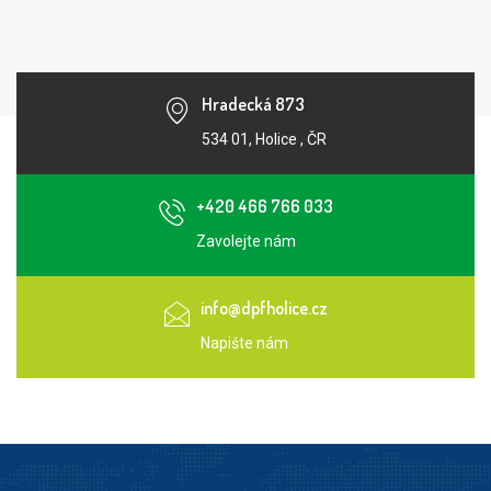
Hradecká 873
534 01, Holice , ČR
+420 466 766 033
Zavolejte nám
info@dpfholice.cz
Napište nám